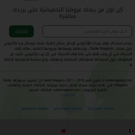
كن اول من يصله عروضنا التخفيضية على بريدك
مباشرة
إشترك
سيتم استخدام عنوان بريدك الإلكتروني لإرسال رسائل إخبارية صحية، ورسائل بريد إلكتروني
حول منتجات Sante Magasin ، وخدماتها، ومبيعاتها وعروضها الخاصة. يمكنك إلغاء
الاشتراك في أي وقت بالنقر على رابط إلغاء الاشتراك في كل بريد إلكتروني. لمزيد من
المعلومات حول استخدامنا لمعلوماتك الشخصية وحقوقك، راجع سياسة الخصوصية الخاصة
بنا.
santemagasin.com © حقوق النشر 2018 – 2021 ،Sante Magasin كل الحقوق محفوظة. Sante
Magasin® هي علامة تجارية مسجلة علامات تجارية موثوقة. المكافآت الصحية. والعلامات
التجارية الموثوقة لـ santemagasin.com. المكافآت الصحية.
إقرأ المزيد »
سياسة الإسترجاع
سياسة الإستخدام
سياسة الخصوصية