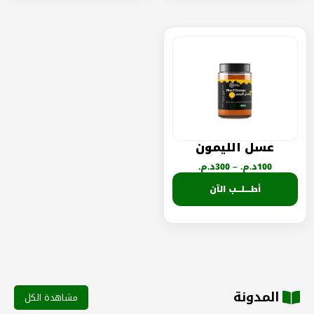
عسل الليمون
100
د.م.
–
300
د.م.
أطــــلـــب الآن
المدونة
مشاهدة الكل