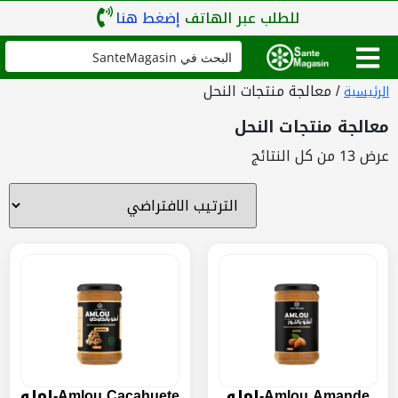
للطلب عبر الهاتف
إضغط هنا
/ معالجة منتجات النحل
الرئيسية
معالجة منتجات النحل
عرض ⁦13⁩ من كل النتائج
Amlou Amande-املو
Amlou Cacahuete-املو