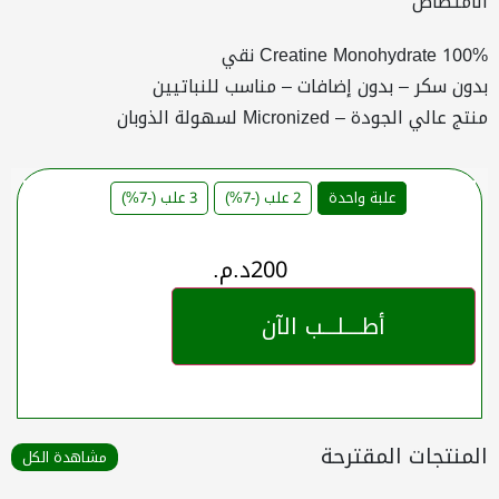
الامتصاص
100% Creatine Monohydrate نقي
بدون سكر – بدون إضافات – مناسب للنباتيين
منتج عالي الجودة – Micronized لسهولة الذوبان
علبة واحدة
2 علب (-7%)
3 علب (-7%)
200
د.م.
أطــــلـــب الآن
المنتجات المقترحة
مشاهدة الكل