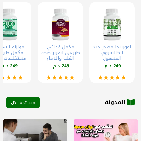
لمورينجا مصدر جيد
مكمل غدائي
موازنة السك
للكالسيوم،
طبيعي لتعزيز صحة
مكمل طبيع
الفسفور،
القلب والدماغ
مست
والمغنيسيوم
الزيادة في الكتلة
249 د.م.
249 د.م.
249 د.م.
العضلية
ملغرام 60 كبسولة
★★★★★
★★★★★
★★★★★
المدونة
مشاهدة الكل