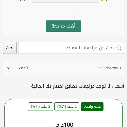
أضف مراجعة
بحث
0 of 0 reviews
آسف ، لا توجد مراجعات تطابق اختياراتك الحالية
علبة واحدة
2 علب (-7%)
3 علب (-7%)
100
د.م.