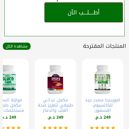
أطــــلـــب الآن
المنتجات المقترحة
مشاهدة الكل
لمورينجا مصدر جيد
مكمل غدائي
موازنة السك
للكالسيوم،
طبيعي لتعزيز صحة
مكمل طبيع
الفسفور،
القلب والدماغ
مست
والمغنيسيوم
الزيادة في الكتلة
249 د.م.
249 د.م.
249 د.م.
العضلية
ملغرام 60 كبسولة
★★★★★
★★★★★
★★★★★