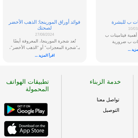
نات ب للبشرة
فوائد أوراق المورينجا: الذهب الأخضر
لصحتك
10/03
27/08/2024
همية فيتامينات ب
تُعد شجرة المورينجا، المعروفة أيضًا
ينات ب ضرورية
بـ”شجرة المعجزات” أو “الذهب الأخضر”،
زيد ...
اقرأ المزيد ...
خدمة الزبناء
تطبيقات الهواتف
المحمولة
تواصل معنا
التوصيل