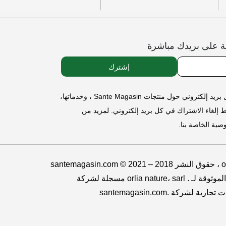
ة على بريدك مباشرة
إشترك
سيتم استخدام عنوان بريدك الإلكتروني لإرسال رسائل إخبارية صحية، ورسائل بريد إلكتروني حول منتجات Sante Magasin ، وخدماتها،
ط إلغاء الاشتراك في كل بريد إلكتروني. لمزيد من
ية الخاصة بنا.
santemagasin.com © حقوق النشر 2018 – 2021 ، orlia nature كل الحقوق محفوظة. Sante Magasin® هي علامة تجارية
مسجلة لشركة orlia nature، sarl . علامات تجارية موثوقة. المكافآت الصحية. والعلامات التجارية الموثوقة لـ