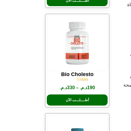
أطــــلـــب الآن
ة
Bio Cholesto
صحة
تم التقييم
190
د.م.
–
330
د.م.
5.00
من 5
أطــــلـــب الآن