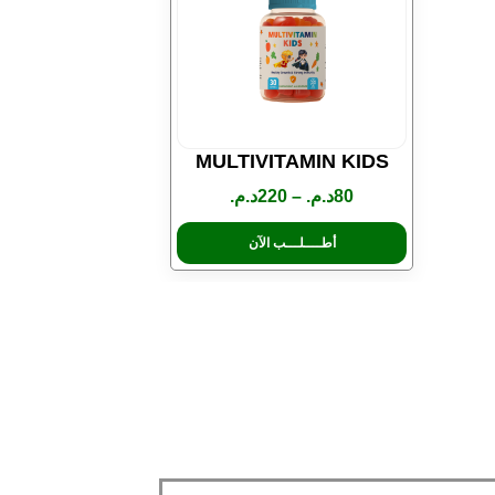
MULTIVITAMIN KIDS
80
د.م.
–
220
د.م.
أطــــلـــب الآن