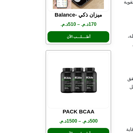
قوية
ميزان ذكي -Balance
170
د.م.
–
510
د.م.
ة،
أطــــلـــب الآن
قق
ل
PACK BCAA
500
د.م.
–
1500
د.م.
اية